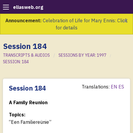
eliasweb.org
×
Announcement:
Celebration of Life for Mary Ennis: Click
for details
Session 184
TRANSCRIPTS & AUDIOS
SESSIONS BY YEAR: 1997
SESSION: 184
Session 184
Translations:
EN
ES
A Family Reunion
Topics:
“Een Familiereünie”