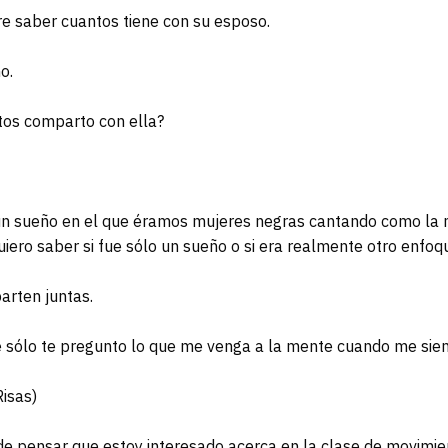
e saber cuantos tiene con su esposo.
o.
os comparto con ella?
n sueño en el que éramos mujeres negras cantando como la 
uiero saber si fue sólo un sueño o si era realmente otro enfoq
arten juntas.
sólo te pregunto lo que me venga a la mente cuando me siento
Risas)
 de pensar que estoy interesado acerca en la clase de movimien