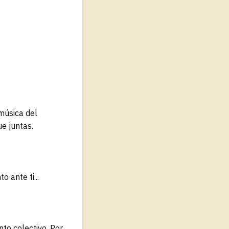
música del
ue juntas.
 ante ti...
to colectivo. Por