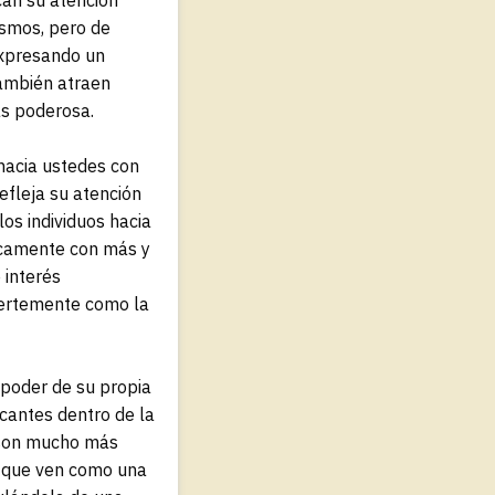
ismos, pero de
expresando un
también atraen
ás poderosa.
hacia ustedes con
efleja su atención
los individuos hacia
ocamente con más y
 interés
fuertemente como la
 poder de su propia
icantes dentro de la
e son mucho más
o que ven como una