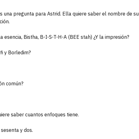
na pregunta para Astrid. Ella quiere saber el nombre de su
ción.
 esencia, Bistha, B-I-S-T-H-A (BEE stah) ¿Y la impresión?
i y Borledim?
ión común?
iere saber cuantos enfoques tiene.
 sesenta y dos.