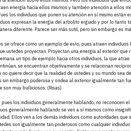
raen energía hacia ellos mismos y también atención a ellos m
Pues los individuos que ponen su atención en sí mismo están 
iduos expresan la energía del arbolito erguido y por lo tanto 
anera diferente. Parece ser más sutil, pero sin embargo es m
s se ofrece como un ejemplo de esto, pues atraen individuos 
que ustedes proyectan. Proyectan una energía al exterior que r
emana un tipo de ejemplo hacia otros individuos, la que atrae 
ntinúan, se encuentran objetivamente y se relacionan recípr
o no quiere decir que la realidad de ustedes y su mundo sea de
 es sin embargo poderosa y ondea al exterior igualmente tan 
e son muy bulliciosos. (Risas)
, pues los individuos generalmente hablando, no reconocen el
iduos generalmente hablando se ven a sí mismos como insignif
lidad. Ellos ven a los demás individuos como autoridades qu
tedes son igualmente tan poderosos como cualquier individu