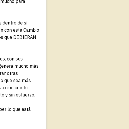
o mucho para
 dentro de sí
ón con este Cambio
smos que DEBIERAN
os, con sus
l genera mucho más
rar otras
mpo que sea más
facción con tu
e y sin esfuerzo.
ber lo que está