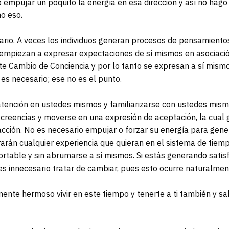
 empujar un poquito la energía en esa dirección y así no hag
o eso.
ario. A veces los individuos generan procesos de pensamientos
empiezan a expresar expectaciones de sí mismos en asociaci
te Cambio de Conciencia y por lo tanto se expresan a sí mi
es necesario; ese no es el punto.
atención en ustedes mismos y familiarizarse con ustedes mism
 creencias y moverse en una expresión de aceptación, la cua
cción. No es necesario empujar o forzar su energía para gene
rarán cualquier experiencia que quieran en el sistema de tie
fortable y sin abrumarse a sí mismos. Si estás generando satis
s innecesario tratar de cambiar, pues esto ocurre naturalment
nte hermoso vivir en este tiempo y tenerte a ti también y sa