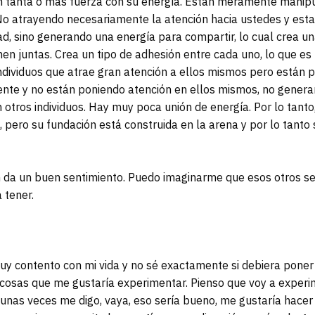
n tanta o más fuerza con su energía. Están meramente manip
No atrayendo necesariamente la atención hacia ustedes y est
ad, sino generando una energía para compartir, lo cual crea u
en juntas. Crea un tipo de adhesión entre cada uno, lo que e
individuos que atrae gran atención a ellos mismos pero están 
ente y no están poniendo atención en ellos mismos, no genera
n otros individuos. Hay muy poca unión de energía. Por lo tant
pero su fundación está construida en la arena y por lo tanto 
da un buen sentimiento. Puedo imaginarme que esos otros se
 tener.
 contento con mi vida y no sé exactamente si debiera pone
cosas que me gustaría experimentar. Pienso que voy a experi
unas veces me digo, vaya, eso sería bueno, me gustaría hacer