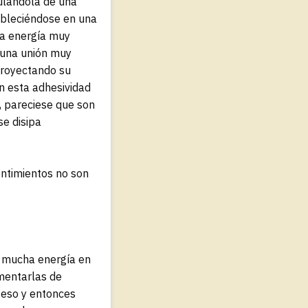
ulándola de una
ableciéndose en una
na energía muy
s una unión muy
proyectando su
n esta adhesividad
o, pareciese que son
se disipa
ntimientos no son
r mucha energía en
mentarlas de
 eso y entonces