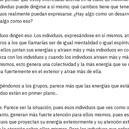
dividuo puede dirigirse a sí mismo, qué cambios tiene que ten
iduos realmente puedan expresarse. ¿Hay algo como un desarrol
 algo como eso?
viduos dirigen eso. Los individuos, expresándose en sí mismos, a
os a los que llamarías ser de igual mentalidad o igual espíri
r, ellos juntan sus energías y atraen más y más individuos en 
za con los individuos y cuando los individuos atraen más y m
 mismos, esto genera una colectividad y la más energía que se 
a fuertemente en el exterior y atrae más de ella.
igiéndonos a los grupos, parece más que las energías que está
iduo están en primer plano...
. Parece ser la situación, pues esos individuos que ves como 
 tanto, generan más fuerte atención para ellos mismos, pues e
viduos que proyectan su energía exteriormente y su atención e
la atención sobre ellos mismos. Pero los individuos que enfo