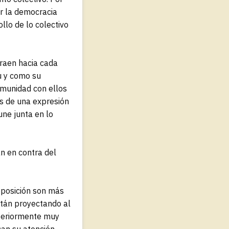
er la democracia
lo de lo colectivo
traen hacia cada
tu y como su
comunidad con ellos
ás de una expresión
une junta en lo
n en contra del
oposición son más
stán proyectando al
xteriormente muy
can su atención