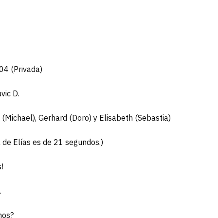
04 (Privada)
vic D.
 (Michael), Gerhard (Doro) y Elisabeth (Sebastia)
 de Elías es de 21 segundos.)
!
.
mos?